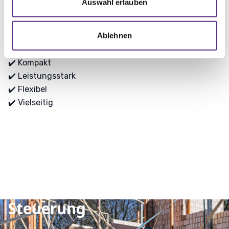
Auswahl erlauben
Fero Raupentransporter
Ablehnen
✔️ Kompakt

✔️ Leistungsstark

✔️ Flexibel

✔️ Vielseitig
Steuerung