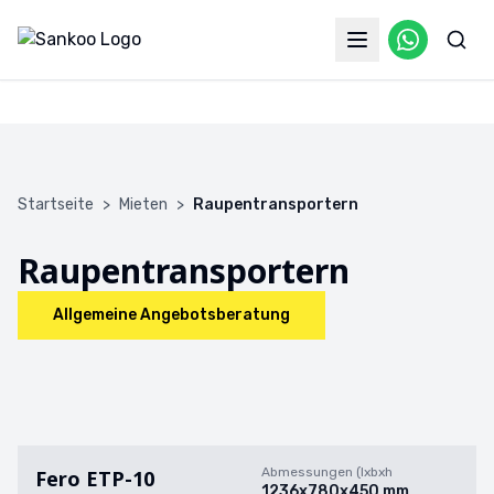
Startseite
>
Mieten
>
Raupentransportern
Raupentransportern
Allgemeine Angebotsberatung
Abmessungen (lxbxh
Fero ETP-10
1236x780x450 mm