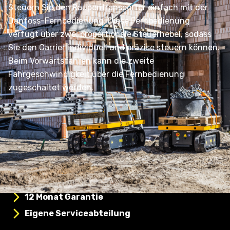
Steuern Sie den Raupentransporter einfach mit der 
Danfoss-Fernbedienung. Diese Fernbedienung 
verfügt über zwei proportionale Steuerhebel, sodass 
Sie den Carrier individuell und präzise steuern können. 
Beim Vorwärtsfahren kann die zweite 
Fahrgeschwindigkeit über die Fernbedienung 
zugeschaltet werden.
Schnelle Lieferung
12 Monat Garantie
Eigene Serviceabteilung