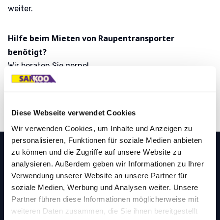
weiter.
Hilfe beim Mieten von Raupentransporter
benötigt?
Wir beraten Sie gerne!
✔️ Immer erreichbar ✔️ Moderne Maschinen
✔️ Keine Anzahlung ✔️ Eigener Servicedienst
Diese Webseite verwendet Cookies
Wir verwenden Cookies, um Inhalte und Anzeigen zu
personalisieren, Funktionen für soziale Medien anbieten
zu können und die Zugriffe auf unsere Website zu
analysieren. Außerdem geben wir Informationen zu Ihrer
Einen Fero mieten Sie bei
Verwendung unserer Website an unsere Partner für
Sankoo.
soziale Medien, Werbung und Analysen weiter. Unsere
Partner führen diese Informationen möglicherweise mit
weiteren Daten zusammen, die Sie ihnen bereitgestellt