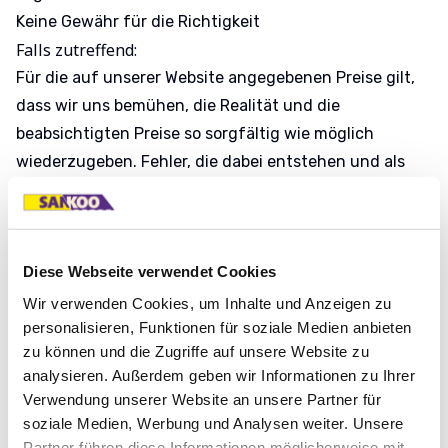
Keine Gewähr für die Richtigkeit
Falls zutreffend:
Für die auf unserer Website angegebenen Preise gilt,
dass wir uns bemühen, die Realität und die
beabsichtigten Preise so sorgfältig wie möglich
wiederzugeben. Fehler, die dabei entstehen und als
Programmier- oder Tippfehler erkennbar sind, stellen
niemals einen Grund dar, einen Vertrag oder eine
Vereinbarung mit Sankoo Verhuur en Service geltend
Diese Webseite verwendet Cookies
zu machen oder anzunehmen.
Sankoo Verhuur en Service ist bestrebt, seine Website
Wir verwenden Cookies, um Inhalte und Anzeigen zu
personalisieren, Funktionen für soziale Medien anbieten
so aktuell wie möglich zu halten. Sollten trotz dieser
zu können und die Zugriffe auf unsere Website zu
Bemühungen die Informationen oder Inhalte auf
analysieren. Außerdem geben wir Informationen zu Ihrer
dieser Website unvollständig oder fehlerhaft sein,
Verwendung unserer Website an unsere Partner für
können wir dafür keine Haftung übernehmen.
soziale Medien, Werbung und Analysen weiter. Unsere
Die Informationen und/oder Produkte auf dieser
Partner führen diese Informationen möglicherweise mit